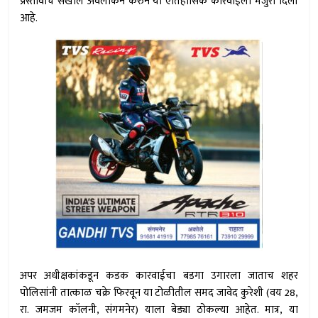
प्रस्तावाचे सखोल अवलोकन करुन या ऐतिहासिक कारवाईला मंजुरी दिली
आहे.
अपर अधीक्षकांकडून कडक कारवाईचा बडगा उगारला जाताच शहर
पोलिसांनी तात्काळ चक्रे फिरवून या टोळीतील समद जावेद कुरेशी (वय 28,
रा. जमजम कॉलनी, संगमनेर) याला बेड्या ठोकल्या आहेत. मात्र, या