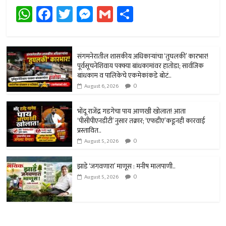
W
Fa
T
M
G
Sh
h
ce
wi
es
m
ar
at
b
tt
se
ail
e
sA
o
er
n
संगमनेरातील शासकीय अधिकार्‍यांचा ‘तुघलकी’ कारभार!
पूर्वसूचनेशिवाय पक्क्या बांधकामांवर हातोडा; सार्वजिक
p
ok
ge
बांधकाम व पालिकेचे एकमेकांकडे बोटं..
0
p
r
August 6, 2026
भोंदू राजेंद्र गडगेचा पाय आणखी खोलात! आता
‘पीसीपीएनडीटी’ नुसार तक्रार; ‘एफडीए’कडूनही कारवाई
प्रस्तावित..
0
August 5, 2026
झाडे ‘जगवणारा’ माणूस : मनीष मालपाणी..
0
August 5, 2026