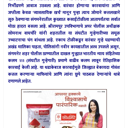
निर्भीडपणे आवाज उठवला आहे. वारंवार होणार्‍या कारवायांना आणि
जप्तीला केवळ ‘व्यावसायिक खर्च’ मानून पुन्हा त्याच जोमाने कत्तलखाने
सुरु ठेवणार्‍या संगमनेरातील कुख्यात कसाईटोळीला आतापर्यंतचा सर्वात
मोठा हादरा बसला आहे. श्रीरामपूर उपविभागाचे अपर पोलीस अधीक्षक
सोमनाथ वाघचौरे यांनी शहरातील या संघटीत गुन्हेगारीच्या समूळ
उच्चाटनाचा चंग बांधला आहे. एकाच टोळीकडून वारंवार गुन्हे घडण्याची
अखंड मालिका पाहता, पोलिसांनी नवीन कायद्यातील अस्त्र उपसले असून,
संगमनेर शहर पोलीस ठाण्यातील दाखल गुन्ह्यात भारतीय न्याय संहितेच्या
कलम 111 (संघटीत गुन्हेगारी) प्रमाणे वाढीव कलम लावून ऐतिहासिक
कारवाई केली आहे. या धडाकेबाज कारवाईमुळे जिल्ह्यात बेकायदा गोवंश
कत्तल करणार्‍या माफियांचे आणि त्यांना छुपे पाठबळ देणार्‍यांचे धाबे
दणाणले आहेत.