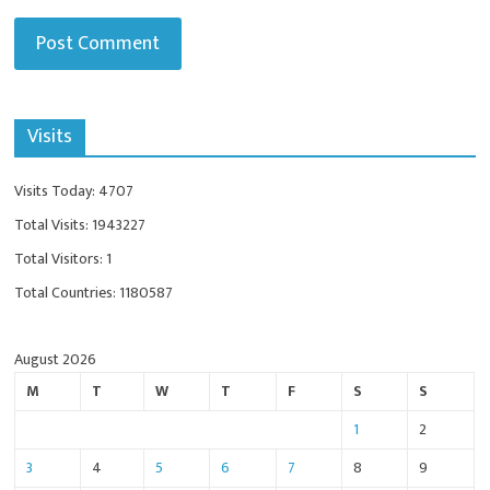
Visits
Visits Today: 4707
Total Visits: 1943227
Total Visitors: 1
Total Countries: 1180587
August 2026
M
T
W
T
F
S
S
1
2
3
4
5
6
7
8
9