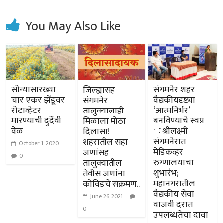
You May Also Like
सोन्यासारख्या
संगमनेर शहर
जिल्ह्यासह
चार एकर झेंडूवर
वैद्यकीयदृष्ट्या
संगमनेर
रोटाव्हेटर
‘आत्मनिर्भर’
तालुक्यालाही
मारण्याची दुर्देवी
बनविण्याचे स्वप्न
मिळाला मोठा
वेळ
ः श्रीलक्ष्मी
दिलासा!
संगमनेरात
शहरातील सहा
October 1, 2020
मेडिकव्हर
जणांसह
0
रुग्णालयाचा
तालुक्यातील
शुभारंभ;
तेवीस जणांना
महानगरातील
कोविडचे संक्रमण..
वैद्यकीय सेवा
June 26, 2021
वाजवी दरात
0
उपलब्धतेचा दावा