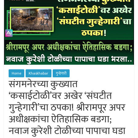
of
Sangamner
Home
Khaskhabar
गुन्हेगारी
संगमनेरच्या कुख्यात
‘कसाईटोळी’वर अखेर ‘संघटीत
गुन्हेगारी’चा ठपका! श्रीरामपूर अपर
अधीक्षकांचा ऐतिहासिक बडगा;
नवाज कुरेशी टोळीच्या पापाचा घडा