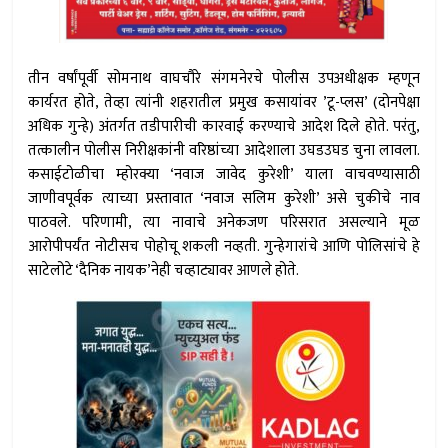
तीन वर्षांपूर्वी सोमनाथ वाघचौरे संगमनेरचे पोलीस उपअधीक्षक म्हणून
कार्यरत होते, तेव्हा त्यांनी शहरातील प्रमुख कसायांवर ’टू-प्लस’ (दोनपेक्षा
अधिक गुन्हे) अंतर्गत तडीपारीची कारवाई करण्याचे आदेश दिले होते. परंतु,
तत्कालीन पोलीस निरीक्षकांनी वरिष्ठांच्या आदेशाला उघडउघड चुना लावला.
कसाईटोळीचा म्होरक्या ‘नवाज जावेद कुरेशी’ याला वाचवण्यासाठी
जाणीवपूर्वक त्याच्या प्रस्तावात ‘नवाज सलिम कुरेशी’ असे चुकीचे नाव
पाठवले. परिणामी, त्या नावाचे अनेकजण परिसरात असल्याने मूळ
आरोपीपर्यंत नोटीसच पोहोचू शकली नव्हती. गुन्हेगारांचे आणि पोलिसांचे हे
साटेलोटे ‘दैनिक नायक’नेही चव्हाट्यावर आणले होते.