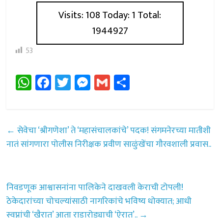
Visits: 108 Today: 1 Total:
1944927
53
W
Fa
T
M
G
Sh
h
ce
wi
es
m
ar
at
b
tt
se
ail
e
sA
o
er
n
←
सेवेचा ‘श्रीगणेशा’ ते ‘महासंचालकांचे’ पदक! संगमनेरच्या मातीशी
p
ok
ge
नातं सांगणारा पोलीस निरीक्षक प्रवीण साळुंखेंचा गौरवशाली प्रवास..
p
r
निवडणूक आश्वासनांना पालिकेने दाखवली केराची टोपली!
ठेकेदारांच्या चोचल्यांसाठी नागरिकांचे भविष्य धोक्यात; आधी
स्वप्नांची ‘खैरात’ आता राडारोड्याची ‘ऐरात’..
→