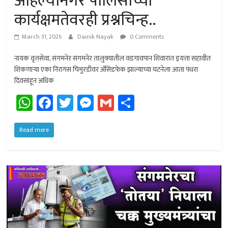
अहिल्यानगर पोलिसांच्या
कार्यक्षमतेवरही प्रश्नचिन्ह..
March 31, 2026
Dainik Nayak
0 Comments
नायक वृत्तसेवा, संगमनेर संगमनेर तालुक्यातील वडगावपान शिवारात इयत्ता सहावीत
शिकणार्‍या एका निरागस चिमुरडीवर अ‍ॅसिडफेक झाल्याच्या घटनेला आता पंधरा
दिवसांहून अधिक
W
Fa
T
M
G
Sh
h
ce
wi
es
m
ar
at
b
tt
se
ail
e
Read more
sA
o
er
n
p
ok
ge
p
r