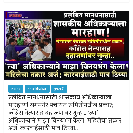
sA
o
er
n
p
ok
ge
p
r
Home
Khaskhabar
गुन्हेगारी
प्रलंबित मानधनासाठी शासकीय अधिकार्‍याला
मारहाण! संगमनेर पंचायत समितीमधील प्रकार;
काँग्रेस नेत्यासह दहाजणांवर गुन्हा.. ‘त्या’
अधिकार्‍याने माझा विनयभंग केला! महिलेचा तक्रार
अर्ज; कारवाईसाठी मात्र ठिय्या..