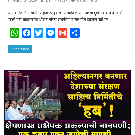
March 27, 2026
Dainik Nayak
0 Comments
श्याम तिवारी, संगमनेर सहकारमहर्षी भाऊसाहेब थोरात यांच्या मुशीत घडलेले आणि
माजी मंत्री बाळासाहेब थोरात यांच्या राजकीय छायेत मोठे झालेले नाशिक
W
Fa
T
M
G
Sh
h
ce
wi
es
m
ar
at
b
tt
se
ail
e
Read more
sA
o
er
n
p
ok
ge
p
r