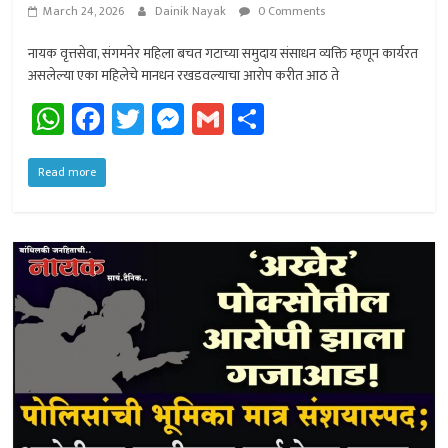
March 24, 2026
Dainik Nayak
0 Comments
नायक वृत्तसेवा, संगमनेर महिला बचत गटाच्या समुदाय संसाधन व्यक्ति म्हणून कार्यरत
असलेल्या एका महिलेचे मानधन रखडवल्याचा आरोप करीत आठ ते
W
Fa
T
M
G
Sh
h
ce
wi
es
m
ar
at
b
tt
se
ail
e
Read more
sA
o
er
n
p
ok
ge
p
r