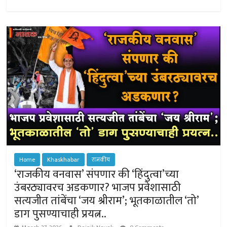
sA
o
er
n
p
ok
ge
p
r
Home
Khaskhabar
राजकीय
‘राजकीय वनवास’ संपणार की ‘हिंदुत्वा’च्या
उंबरठ्यावरच अडकणार? भाजप प्रवेशासाठी
सत्यजीत तांबेंचा ‘जय श्रीराम’; भूतकाळातील ‘तो’
डाग पुसण्याचाही प्रयत्न..