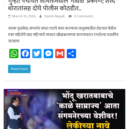
गुन्हा! पंचायत समितीमधील ‘गोंधळ’ प्रकरण; शरद
थोरातांसह दोघे पोलीस कोठडीत..
March 25, 2026
Dainik Nayak
0 Comments
नायक वृत्तसेवा, संगमनेर बचत गटाचे काम करणार्‍या तालुक्यातील शेडगाव येथील
एका महिलेचे सहा महिन्यांचे मानधन खोळंबल्याच्या कारणावरुन रंगलेल्या राजकीय
नाट्याचा
W
Fa
T
M
G
Sh
h
ce
wi
es
m
ar
at
b
tt
se
ail
e
Read more
sA
o
er
n
p
ok
ge
p
r