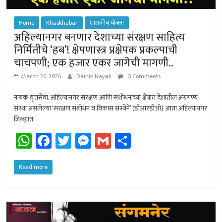
Home
Khaskhabar
शासकीय योजना
अहिल्यानगर बनणार देशाच्या संरक्षण साहित्य
निर्मितीचे ‘हब’! क्षेपणास्त्र प्रक्षेपक प्रकल्पाची
चाचपणी; एक हजार एकर जागेची मागणी..
March 26, 2026
Dainik Nayak
0 Comments
नायक वृत्तसेवा, अहिल्यानगर संरक्षण आणि संशोधनाच्या क्षेत्रात देशातील अग्रगण्य
संस्था असलेल्या ‘संरक्षण संशोधन व विकास संस्थेने’ (डीआरडीओ) आता अहिल्यानगर
जिल्ह्यात
W
Fa
T
M
G
Sh
h
ce
wi
es
m
ar
at
b
tt
se
ail
e
Read more
sA
o
er
n
p
ok
ge
p
r