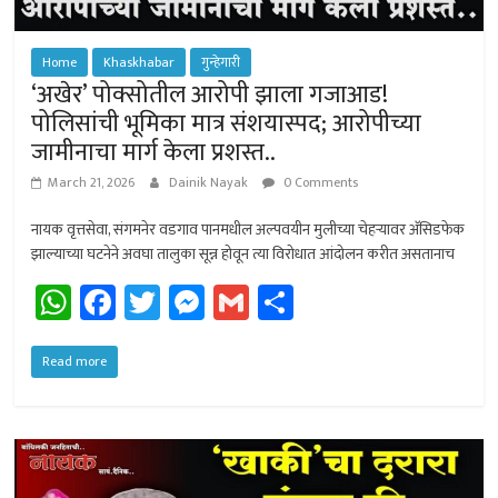
Home
Khaskhabar
गुन्हेगारी
‘अखेर’ पोक्सोतील आरोपी झाला गजाआड!
पोलिसांची भूमिका मात्र संशयास्पद; आरोपीच्या
जामीनाचा मार्ग केला प्रशस्त..
March 21, 2026
Dainik Nayak
0 Comments
नायक वृत्तसेवा, संगमनेर वडगाव पानमधील अल्पवयीन मुलीच्या चेहर्‍यावर अ‍ॅसिडफेक
झाल्याच्या घटनेने अवघा तालुका सून्न होवून त्या विरोधात आंदोलन करीत असतानाच
W
Fa
T
M
G
Sh
h
ce
wi
es
m
ar
at
b
tt
se
ail
e
Read more
sA
o
er
n
p
ok
ge
p
r