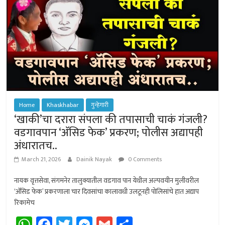
Home
Khaskhabar
गुन्हेगारी
‘खाकी’चा दरारा संपला की तपासाची चाकं गंजली?
वडगावपान ‘अ‍ॅसिड फेक’ प्रकरण; पोलीस अद्यापही
अंधारातच..
March 21, 2026
Dainik Nayak
0 Comments
नायक वृत्तसेवा, संगमनेर तालुक्यातील वडगाव पान येथील अल्पवयीन मुलीवरील
‘अ‍ॅसिड फेक’ प्रकरणाला चार दिवसांचा कालावधी उलटूनही पोलिसांचे हात अद्याप
रिकामेच
W
Fa
T
M
G
Sh