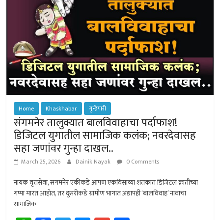
Home
Khaskhabar
गुन्हेगारी
संगमनेर तालुक्यात बालविवाहाचा पर्दाफाश!
डिजिटल युगातील सामाजिक कलंक; नवरदेवासह
सहा जणांवर गुन्हा दाखल..
March 25, 2026
Dainik Nayak
0 Comments
नायक वृत्तसेवा, संगमनेर एकीकडे आपण एकविसाव्या शतकात डिजिटल क्रांतीच्या
गप्पा मारत आहोत, तर दुसरीकडे ग्रामीण भागात अद्यापही ‘बालविवाह’ नावाचा
सामाजिक