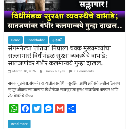
Home
Khaskhabar
गुन्हेगारी
संगमनेरचा ‘तोतया’ निघाला चक्क मुख्यमंत्र्यांचा
सल्लागार! विधीमंडळ सुरक्षा व्यवस्थेचे वाभाडे;
सातजणांवर गंभीर कलमान्वये गुन्हा दाखल..
March 30, 2026
Dainik Nayak
0 Comments
नायक वृत्तसेवा, संगमनेर राज्यातील सर्वाधिक सुरक्षित आणि अतिसंवेदनशील ठिकाण
म्हणून ओळखल्या जाणार्‍या विधीमंडळ सभागृहाच्या सुरक्षा व्यवस्थेला भ्रष्टाचार आणि
तोतयेगिरीचे भीषण
W
Fa
T
M
G
Sh
h
ce
wi
es
m
ar
at
b
tt
se
ail
e
Read more