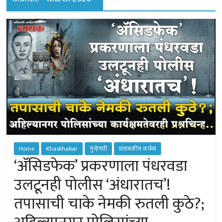
of
Sangamner
Home
Khaskhabar
गुन्हेगारी
प्रशासकीय कर्तव्य
‘अ‍ॅसिडफेक’ प्रकरणाला पंधरवडा
उलटूनही पोलीस ‘अंधारातच’!
तपासाची चाके नेमकी रुतली कुठे?;