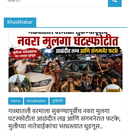
Khaskhabar
Home
Khaskhabar
गुन्हेगारी
गळ्यातली वरमाला सुकण्यापूर्वीच नवरा मुलगा
घटस्फोटीत! आळंदीत लग्न आणि संगमनेरात फटके;
मुलीच्या नातेवाईकांचा भरधस्त्यात धुडगूस..