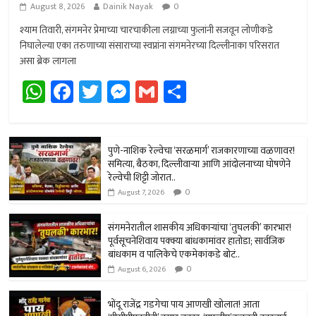
August 8, 2026
Dainik Nayak
0
श्याम तिवारी, संगमनेर प्रेमाच्या चारचाकीला लग्नाच्या फुलांनी सजवून लोणीकडे
निघालेल्या एका तरुणाच्या संसाराच्या स्वप्नांना संगमनेरच्या दिल्लीनाका परिसरात
असा ब्रेक लागला
W
Fa
T
M
G
Sh
h
ce
wi
es
m
ar
at
b
tt
se
ail
e
sA
o
er
n
पुणे-नाशिक रेल्वेचा ‘सरळमार्ग’ राजकारणाच्या वळणावर!
समित्या, बैठका, दिल्लीवार्‍या आणि आंदोलनाच्या घोषणेने
p
ok
ge
रेल्वेची शिट्टी जोरात..
0
p
r
August 7, 2026
संगमनेरातील शासकीय अधिकार्‍यांचा ‘तुघलकी’ कारभार!
पूर्वसूचनेशिवाय पक्क्या बांधकामांवर हातोडा; सार्वजिक
बांधकाम व पालिकेचे एकमेकांकडे बोटं..
0
August 6, 2026
भोंदू राजेंद्र गडगेचा पाय आणखी खोलात! आता