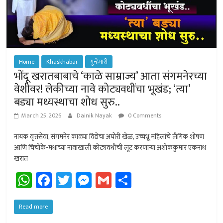
Home
Khaskhabar
गुन्हेगारी
भोंदू खरातबाबाचे ‘काळे साम्राज्य’ आता संगमनेरच्या
वेशीवर! लेकीच्या नावे कोट्यवधींचा भूखंड; ‘त्या’
बड्या मध्यस्थाचा शोध सुरु..
March 25, 2026
Dainik Nayak
0 Comments
नायक वृत्तसेवा, संगमनेर काळ्या विद्येचा अघोरी खेळ, उच्चभ्रू महिलांचे लैंगिक शोषण
आणि चिंचोके-मधाच्या नावाखाली कोट्यवधींची लूट करणार्‍या अशोककुमार एकनाथ
खरात
W
Fa
T
M
G
Sh
h
ce
wi
es
m
ar
at
b
tt
se
ail
e
Read more