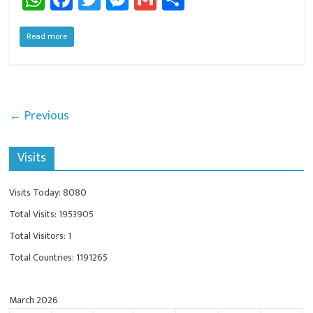
h
ce
wi
es
m
ar
at
b
tt
se
ail
e
Read more
sA
o
er
n
p
ok
ge
p
r
← Previous
Visits
Visits Today: 8080
Total Visits: 1953905
Total Visitors: 1
Total Countries: 1191265
March 2026