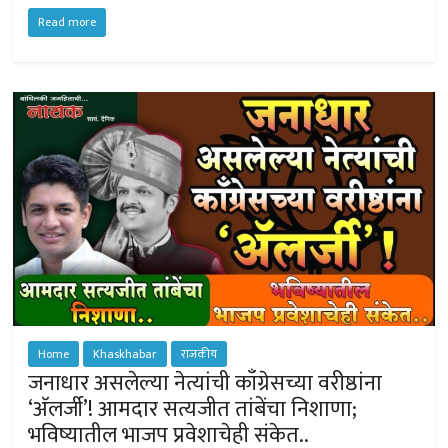
h
ce
wi
es
m
ar
at
b
tt
se
ail
e
Read more
sA
o
er
n
p
ok
ge
p
r
Home
Khaskhabar
राजकीय
जनाधार असलेल्या नेत्यांची काँग्रेसच्या वरीष्ठांना
‘अ‍ॅलर्जी’! आमदार सत्यजीत तांबेंचा निशाणा;
भविष्यातील भाजप प्रवेशाचेही संकेत..