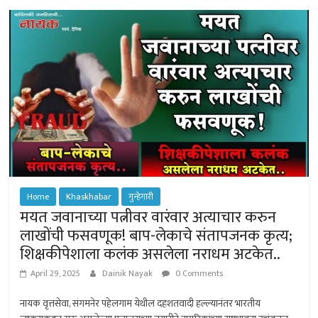
p
ok
ge
p
r
Home
Khaskhabar
गुन्हेगारी
मयत जवानाच्या पत्नीवर वारंवार अत्याचार करुन
लाखोंची फसवणूक! बाप-लेकाचे संतापजनक कृत्य;
शिक्षकीपेशाला कलंक असलेला नराधम अटकेत..
April 29, 2025
Dainik Nayak
0 Comments
नायक वृत्तसेवा, संगमनेर पहेलगाम येथील दहशतवादी हल्ल्यानंतर भारतीय