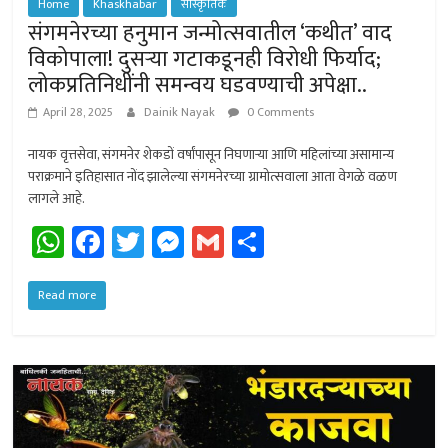
Home
Khaskhabar
सांस्कृतिक
संगमनेरच्या हनुमान जन्मोत्सवातील ‘कथीत’ वाद
विकोपाला! दुसर्‍या गटाकडूनही विरोधी फिर्याद;
लोकप्रतिनिधींनी समन्वय घडवण्याची अपेक्षा..
April 28, 2025
Dainik Nayak
0 Comments
नायक वृत्तसेवा, संगमनेर शेकडों वर्षांपासून निघणार्‍या आणि महिलांच्या असामान्य
पराक्रमाने इतिहासात नोंद झालेल्या संगमनेरच्या ग्रामोत्सवाला आता वेगळे वळण
लागले आहे.
W
Fa
T
M
G
Sh
h
ce
wi
es
m
ar
at
b
tt
se
ail
e
Read more
sA
o
er
n
p
ok
ge
p
r