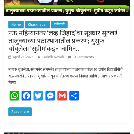
Home
Khaskhabar
गुन्हेगारी
नऊ महिन्यानंतर ‘लव्ह जिहाद’चा सूत्रधार सुटला!
तालुक्याच्या पठारभागातील प्रकरण; युसुफ
चौघुलेला ‘सुप्रीम’कडून जामिन..
April 23, 2025
Dainik Nayak
0 Comments
नायक वृत्तसेवा, संगमनेर संगमनेर तालुक्याच्या पठारभागातील 19 वर्षीय विद्यार्थीनीचे
बळजबरीने अपहरण, मुंबईत नेवून धर्मांतरण करुन निकाह आणि अत्याचार प्रकरणी
गेल्या
W
Fa
T
M
G
Sh
h
ce
wi
es
m
ar
at
b
tt
se
ail
e
Read more
sA
o
er
n
p
ok
ge