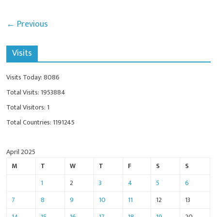
p
ok
ge
p
r
← Previous
Visits
Visits Today: 8086
Total Visits: 1953884
Total Visitors: 1
Total Countries: 1191245
April 2025
M
T
W
T
F
S
S
1
2
3
4
5
6
7
8
9
10
11
12
13
14
15
16
17
18
19
20