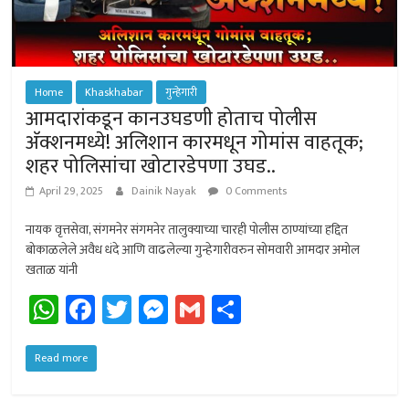
Home
Khaskhabar
गुन्हेगारी
आमदारांकडून कानउघडणी होताच पोलीस
अ‍ॅक्शनमध्ये! अलिशान कारमधून गोमांस वाहतूक;
शहर पोलिसांचा खोटारडेपणा उघड..
April 29, 2025
Dainik Nayak
0 Comments
नायक वृत्तसेवा, संगमनेर संगमनेर तालुक्याच्या चारही पोलीस ठाण्यांच्या हद्दित
बोकाळलेले अवैध धंदे आणि वाढलेल्या गुन्हेगारीवरुन सोमवारी आमदार अमोल
खताळ यांनी
W
Fa
T
M
G
Sh
h
ce
wi
es
m
ar
at
b
tt
se
ail
e
Read more
sA
o
er
n