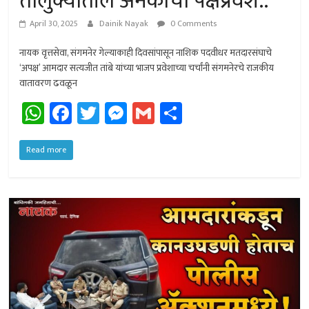
तालुक्यातील अनेकांचा पक्षप्रवेश..
April 30, 2025
Dainik Nayak
0 Comments
नायक वृत्तसेवा, संगमनेर गेल्याकाही दिवसांपासून नाशिक पदवीधर मतदारसंघाचे
‘अपक्ष’ आमदार सत्यजीत तांबे यांच्या भाजप प्रवेशाच्या चर्चांनी संगमनेरचे राजकीय
वातावरण ढवळून
W
Fa
T
M
G
Sh
h
ce
wi
es
m
ar
at
b
tt
se
ail
e
Read more
sA
o
er
n
p
ok
ge
p
r