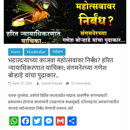
Home
Khaskhabar
पर्यावरण
भंडारदर्‍याच्या काजवा महोत्सवावर निर्बंध? हरित
न्यायाधिकरणात याचिका; संगमनेरच्या गणेश
बोर्‍हाडे यांचा पुढाकार..
April 25, 2025
Dainik Nayak
0 Comments
नायक वृत्तसेवा, अकोले विशिष्ट कालावधीत माद्यांना आकर्षिक करण्यासाठी
प्रकाशमान होणार्‍या काजव्यांनी उजळणार्‍या कळसूबाई-हरिश्‍चंद्रगड अभयारण्यातील
काजवा महोत्सवावर निर्बंध येण्याची शक्यता आहे.
W
Fa
T
M
G
Sh