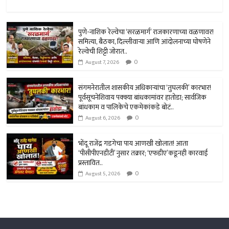
h
ce
wi
es
m
ar
at
b
tt
se
ail
e
sA
o
er
n
पुणे-नाशिक रेल्वेचा ‘सरळमार्ग’ राजकारणाच्या वळणावर!
समित्या, बैठका, दिल्लीवार्‍या आणि आंदोलनाच्या घोषणेने
p
ok
ge
रेल्वेची शिट्टी जोरात..
0
p
r
August 7, 2026
संगमनेरातील शासकीय अधिकार्‍यांचा ‘तुघलकी’ कारभार!
पूर्वसूचनेशिवाय पक्क्या बांधकामांवर हातोडा; सार्वजिक
बांधकाम व पालिकेचे एकमेकांकडे बोटं..
0
August 6, 2026
भोंदू राजेंद्र गडगेचा पाय आणखी खोलात! आता
‘पीसीपीएनडीटी’ नुसार तक्रार; ‘एफडीए’कडूनही कारवाई
प्रस्तावित..
0
August 5, 2026