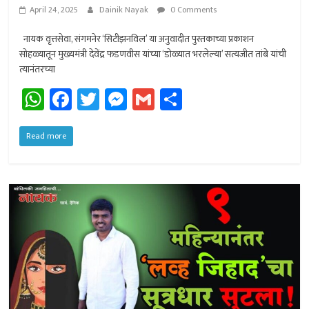
April 24, 2025
Dainik Nayak
0 Comments
नायक वृत्तसेवा, संगमनेर ‘सिटीझनविल’ या अनुवादीत पुस्तकाच्या प्रकाशन
सोहळ्यातून मुख्यमंत्री देवेंद्र फडणवीस यांच्या ‘डोळ्यात भरलेल्या’ सत्यजीत तांबे यांची
त्यानंतरच्या
W
Fa
T
M
G
Sh
h
ce
wi
es
m
ar
at
b
tt
se
ail
e
Read more
sA
o
er
n
p
ok
ge
p
r