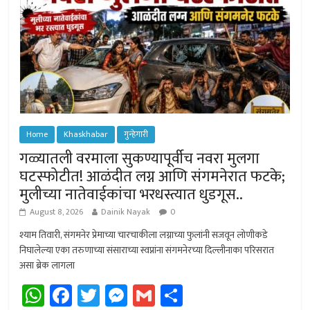
Home
Khaskhabar
गुन्हेगारी
गळ्यातली वरमाला सुकण्यापूर्वीच नवरा मुलगा
घटस्फोटीत! आळंदीत लग्न आणि संगमनेरात फटके;
मुलीच्या नातेवाईकांचा भरधस्त्यात धुडगूस..
August 8, 2026
Dainik Nayak
0
श्याम तिवारी, संगमनेर प्रेमाच्या चारचाकीला लग्नाच्या फुलांनी सजवून लोणीकडे
निघालेल्या एका तरुणाच्या संसाराच्या स्वप्नांना संगमनेरच्या दिल्लीनाका परिसरात
असा ब्रेक लागला
W
Fa
T
M
G
Sh