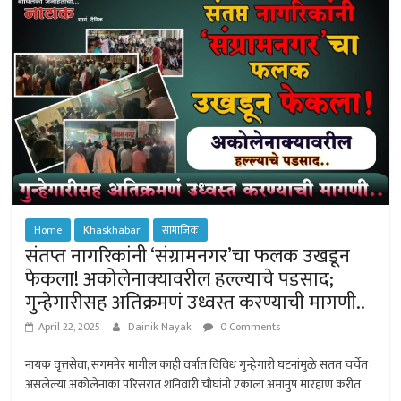
p
r
Home
Khaskhabar
सामाजिक
संतप्त नागरिकांनी ‘संग्रामनगर’चा फलक उखडून
फेकला! अकोलेनाक्यावरील हल्ल्याचे पडसाद;
गुन्हेगारीसह अतिक्रमणं उध्वस्त करण्याची मागणी..
April 22, 2025
Dainik Nayak
0 Comments
नायक वृत्तसेवा, संगमनेर मागील काही वर्षात विविध गुन्हेगारी घटनांमुळे सतत चर्चेत
असलेल्या अकोलेनाका परिसरात शनिवारी चौघांनी एकाला अमानुष मारहाण करीत