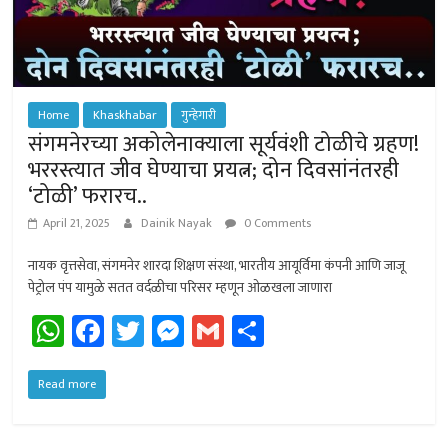
Home
Khaskhabar
गुन्हेगारी
संगमनेरच्या अकोलेनाक्याला सूर्यवंशी टोळीचे ग्रहण!
भररस्त्यात जीव घेण्याचा प्रयत्न; दोन दिवसांनंतरही
‘टोळी’ फरारच..
April 21, 2025
Dainik Nayak
0 Comments
नायक वृत्तसेवा, संगमनेर शारदा शिक्षण संस्था, भारतीय आयूर्विमा कंपनी आणि जाजू
पेट्रोल पंप यामुळे सतत वर्दळीचा परिसर म्हणून ओळखला जाणारा
W
Fa
T
M
G
Sh
h
ce
wi
es
m
ar
at
b
tt
se
ail
e
Read more
sA
o
er
n