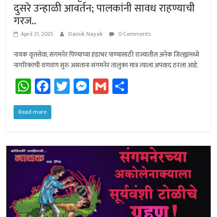
दुसरे उन्हाळी आवर्तन; पालकांनी सावध राहण्याची
गरज..
April 21, 2025
Dainik Nayak
0 Comments
नायक वृत्तसेवा, संगमनेर पिण्याच्या हंडाभर पाण्यासाठी राज्यातील अनेक जिल्ह्यांमध्ये
नागरिकांची वणवण सुरु असताना संगमनेर तालुका मात्र त्याला अपवाद ठरला आहे.
W
Fa
T
M
G
Sh
h
ce
wi
es
m
ar
at
b
tt
se
ail
e
Read more
sA
o
er
n
p
ok
ge
p
r