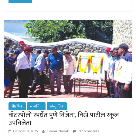
at
b
tt
se
ail
e
sA
o
er
n
p
ok
ge
p
r
शैक्षणिक
सामाजिक
सांस्कृतिक
वॉटरपोलो स्पर्धेत पुणे विजेता, विखे पाटील स्कूल
उपविजेता
October 8, 2025
Dainik Nayak
0 Comments