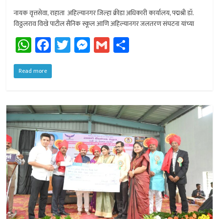
नायक वृत्तसेवा, राहाता अहिल्यानगर जिल्हा क्रीडा अधिकारी कार्यालय, पद्मश्री डॉ.
विठ्ठलराव विखे पाटील सैनिक स्कूल आणि अहिल्यानगर जलतरण संघटना यांच्या
W
Fa
T
M
G
Sh
h
ce
wi
es
m
ar
at
b
tt
se
ail
e
Read more
sA
o
er
n
p
ok
ge
p
r