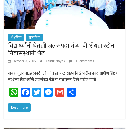
शैक्षणिक
सामाजिक
विद्यार्थ्यांनी घेतली जलसंपदा मंत्र्यांची ‘रॉयल स्टोन’
निवासस्थानी भेट
October 8, 2025
Dainik Nayak
0 Comments
नायक वृत्तसेवा, झरेकाठी लोकनेते डॉ. बाळासाहेब विखे पाटील प्रवरा ग्रामीण शिक्षण
संस्थेच्या विद्यार्थ्यांनी जलसंपदा मंत्री ना. राधाकृष्ण विखे पाटील यांची
W
Fa
T
M
G
Sh
h
ce
wi
es
m
ar
at
b
tt
se
ail
e
Read more
sA
o
er
n
p
ok
ge