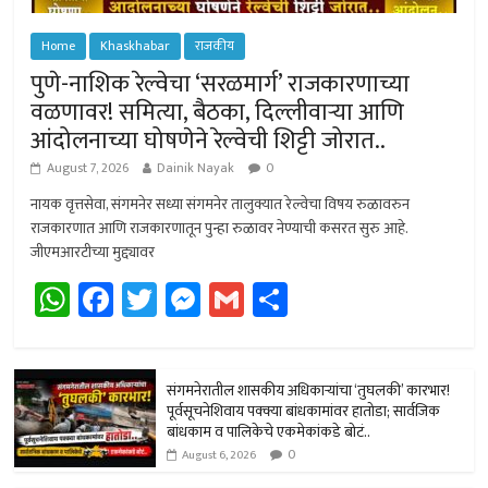
Home
Khaskhabar
राजकीय
पुणे-नाशिक रेल्वेचा ‘सरळमार्ग’ राजकारणाच्या
वळणावर! समित्या, बैठका, दिल्लीवार्‍या आणि
आंदोलनाच्या घोषणेने रेल्वेची शिट्टी जोरात..
August 7, 2026
Dainik Nayak
0
नायक वृत्तसेवा, संगमनेर सध्या संगमनेर तालुक्यात रेल्वेचा विषय रुळावरुन
राजकारणात आणि राजकारणातून पुन्हा रुळावर नेण्याची कसरत सुरु आहे.
जीएमआरटीच्या मुद्द्यावर
W
Fa
T
M
G
Sh
h
ce
wi
es
m
ar
at
b
tt
se
ail
e
sA
o
er
n
संगमनेरातील शासकीय अधिकार्‍यांचा ‘तुघलकी’ कारभार!
पूर्वसूचनेशिवाय पक्क्या बांधकामांवर हातोडा; सार्वजिक
p
ok
ge
बांधकाम व पालिकेचे एकमेकांकडे बोटं..
0
p
r
August 6, 2026