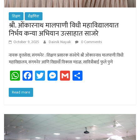
शिक्षण
शैक्षणिक
श्री. ओंकारनाथ मालपाणी विधी महाविद्यालयात
निर्भय कन्या अभियान उत्साहात साजरे
October 9, 2025
Dainik Nayak
0 Comments
नायक वृत्तसेवा, संगमनेर : शिक्षण प्रसारक संस्थेचे श्री ओंकारनाथ मालपाणी विधी
महाविद्यालय, संगमनेर आणि विद्यार्थी विकास मंडळ, सावित्रीबाई फुले पुणे
W
Fa
T
M
G
Sh
h
ce
wi
es
m
ar
at
b
tt
se
ail
e
Read more
sA
o
er
n
p
ok
ge
p
r