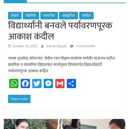
of
Sangamner
शिक्षण
शैक्षणिक
सामाजिक
सांस्कृतिक
साहित्य
विद्यार्थ्यांनी बनवले पर्यावरणपूरक
आकाश कंदील
October 10, 2025
Dainik Nayak
0 Comments
नायक वृत्तसेवा, कोपरगाव येथील रयत शिक्षण संस्थेच्या कर्मवीर भाऊराव पाटील
प्राथमिक व माध्यमिक विद्यालयात कार्यानुभव विषयांतर्गत विद्यार्थ्यांसाठी
पर्यावरणपूरक आकाश कंदील
W
Fa
T
M
G
Sh
h
ce
wi
es
m
ar
at
b
tt
se
ail
e
Read more
sA
o
er
n
p
ok
ge