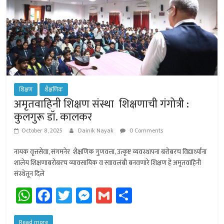
शिक्षण
शैक्षणिक
अमृतवाहिनी शिक्षण संस्था शिक्षणाची गंगोत्री :
कुलगुरू डॉ. कालकर
October 8, 2025
Dainik Nayak
0 Comments
नायक वृत्तसेवा, संगमनेर शैक्षणिक गुणवत्ता, उत्कृष्ट व्यवस्थापना बरोबरच विद्यार्थ्यांना
शालेय शिक्षणाबरोबरच व्यावसायिक व स्वावलंबी बनवणारे शिक्षण हे अमृतवाहिनी
संस्थेतून दिले
W
Fa
T
M
G
Sh
h
ce
wi
es
m
ar
Read more