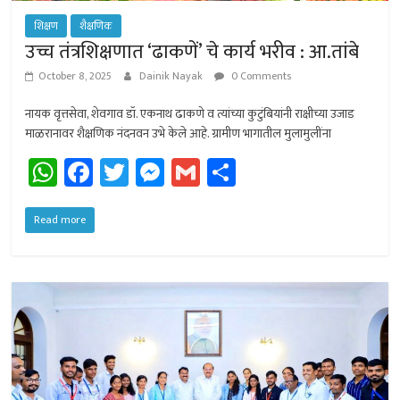
शिक्षण
शैक्षणिक
उच्च तंत्रशिक्षणात ‘ढाकणें’ चे कार्य भरीव : आ.तांबे
October 8, 2025
Dainik Nayak
0 Comments
नायक वृत्तसेवा, शेवगाव डॉ. एकनाथ ढाकणे व त्यांच्या कुटुंबियांनी राक्षीच्या उजाड
माळरानावर शैक्षणिक नंदनवन उभे केले आहे. ग्रामीण भागातील मुलामुलींना
W
Fa
T
M
G
Sh
h
ce
wi
es
m
ar
at
b
tt
se
ail
e
Read more
sA
o
er
n
p
ok
ge
p
r