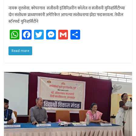
नायक वृत्तसेवा, कोपरगाव संजीवनी इंजिनिअरींग कॉलेज व संजीवनी युनिव्हर्सिटीच्या
दोन संशोधक प्राध्यापकांनी अमेरिकेत आपल्या संशोधनाचा झेंडा फडकावला. तेथील
स्टॅनफर्ड युनिव्हर्सिटीने
W
Fa
T
M
G
Sh
h
ce
wi
es
m
ar
at
b
tt
se
ail
e
Read more
sA
o
er
n
p
ok
ge
p
r