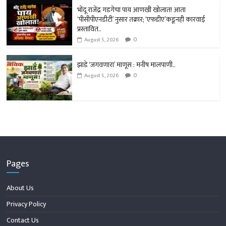
भोंदू राजेंद्र गडगेचा पाय आणखी खोलात! आता
‘पीसीपीएनडीटी’ नुसार तक्रार; ‘एफडीए’कडूनही कारवाई
प्रस्तावित..
0
August 5, 2026
झाडे ‘जगवणारा’ माणूस : मनीष मालपाणी..
0
August 5, 2026
Pages
About Us
Privacy Policy
Contact Us