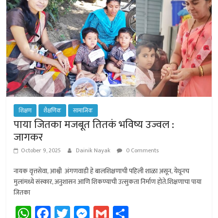
p
r
शिक्षण
शैक्षणिक
सामाजिक
पाया जितका मजबूत तितकं भविष्य उज्वल :
जागकर
October 9, 2025
Dainik Nayak
0 Comments
नायक वृत्तसेवा, आश्वी अंगणवाडी हे बालशिक्षणाची पहिली शाळा असून, येथूनच
मुलांमध्ये संस्कार, अनुशासन आणि शिकण्याची उत्सुकता निर्माण होते.शिक्षणाचा पाया
जितका
W
Fa
T
M
G
Sh