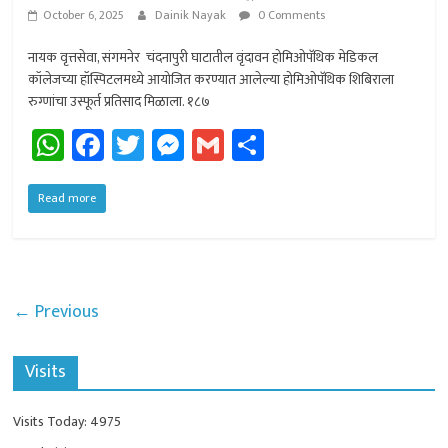
October 6, 2025
Dainik Nayak
0 Comments
नायक वृत्तसेवा, संगमनेर चंदनापुरी घाटातील वृंदावन होमिओपॅथिक मेडिकल
कॉलेजच्या हॉस्पिटलमध्ये आयोजित करण्यात आलेल्या होमिओपॅथिक शिबिराला
रुग्णांचा उस्फूर्त प्रतिसाद मिळाला. १८७
W
Fa
T
M
G
Sh
h
ce
wi
es
m
ar
at
b
tt
se
ail
e
Read more
sA
o
er
n
p
ok
ge
p
r
← Previous
Visits
Visits Today: 4975