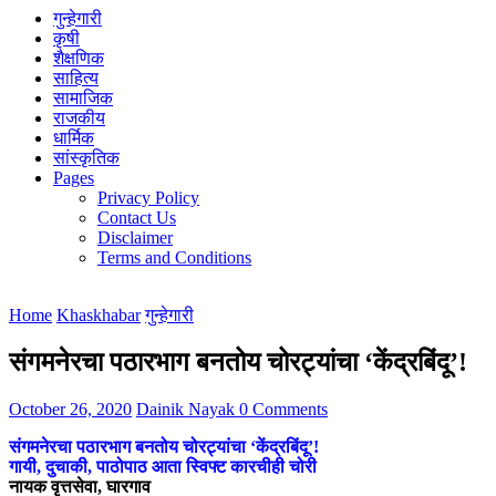
गुन्हेगारी
कृषी
शैक्षणिक
साहित्य
सामाजिक
राजकीय
धार्मिक
सांस्कृतिक
Pages
Privacy Policy
Contact Us
Disclaimer
Terms and Conditions
Home
Khaskhabar
गुन्हेगारी
संगमनेरचा पठारभाग बनतोय चोरट्यांचा ‘केंद्रबिंदू’!
October 26, 2020
Dainik Nayak
0 Comments
संगमनेरचा पठारभाग बनतोय चोरट्यांचा ‘केंद्रबिंदू’!
गायी, दुचाकी, पाठोपाठ आता स्विफ्ट कारचीही चोरी
नायक वृत्तसेवा, घारगाव