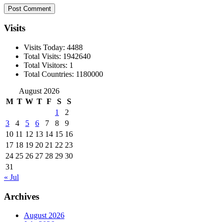
Visits
Visits Today: 4488
Total Visits: 1942640
Total Visitors: 1
Total Countries: 1180000
August 2026
M
T
W
T
F
S
S
1
2
3
4
5
6
7
8
9
10
11
12
13
14
15
16
17
18
19
20
21
22
23
24
25
26
27
28
29
30
31
« Jul
Archives
August 2026