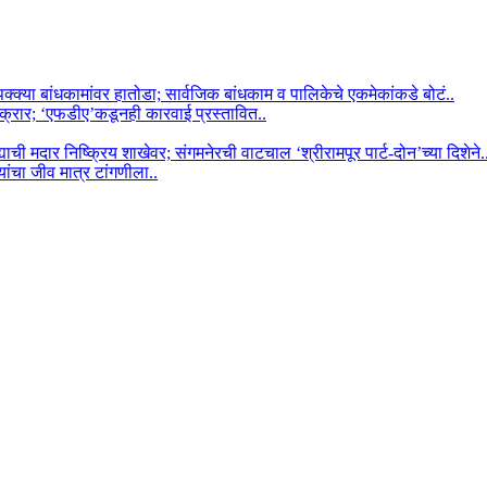
क्क्या बांधकामांवर हातोडा; सार्वजिक बांधकाम व पालिकेचे एकमेकांकडे बोटं..
क्रार; ‘एफडीए’कडूनही कारवाई प्रस्तावित..
ाची मदार निष्क्रिय शाखेवर; संगमनेरची वाटचाल ‘श्रीरामपूर पार्ट-दोन’च्या दिशेने.
ांचा जीव मात्र टांगणीला..