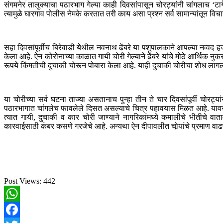
संगमनेर तालुक्याचा पठारभाग गेल्या काही दिवसांपासून चोरट्यांनी चांगलाच ‘टार
त्यामुळे घारगाव पोलीस नेमके करतात तरी काय असा प्रश्न सर्व सामान्यांतून वि
सहा दिवसांपूर्वीच बिरेवाडी येथील नवनाथ ढेंबरे या पशुपालकाने आपल्या नव्वद हजार
केला आहे. ऐन कोरोनाच्या काळात गायी चोरी गेल्याने ढेंबरे यांचे मोठे आर्थि
रूपये किंमतीची दुचाकी चोरून पोबारा केला आहे. याही दुचाकी चोरीचा शोध लागल
या चोरीच्या सर्व घटना ताज्या असतानाच पुन्हा तीन ते चार दिवसांपूर्वी चोरट्
पठारभागात चांगलेच फावलेले दिसत असल्याचे चित्र पहावयास मिळत आहे. यावरु
त्यात गायी, दुचाकी व कार चोरी जाण्याने नागरिकांमध्ये कमालीचे भीतीचे व
कारवाईसाठी कंबर कसणे गरजेचे आहे. अन्यथा ऐन दीपावलीत चोर्‍यांचे प्रमाण वाढ
Post Views:
442
WhatsApp