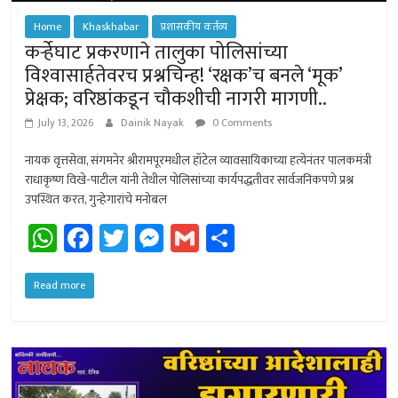
Home
Khaskhabar
प्रशासकीय कर्तव्य
कर्र्‍हेघाट प्रकरणाने तालुका पोलिसांच्या
विश्‍वासार्हतेवरच प्रश्नचिन्ह! ‘रक्षक’च बनले ‘मूक’
प्रेक्षक; वरिष्ठांकडून चौकशीची नागरी मागणी..
July 13, 2026
Dainik Nayak
0 Comments
नायक वृत्तसेवा, संगमनेर श्रीरामपूरमधील हॉटेल व्यावसायिकाच्या हत्येनंतर पालकमंत्री
राधाकृष्ण विखे-पाटील यांनी तेथील पोलिसांच्या कार्यपद्धतीवर सार्वजनिकपणे प्रश्न
उपस्थित करत, गुन्हेगारांचे मनोबल
W
Fa
T
M
G
Sh
h
ce
wi
es
m
ar
at
b
tt
se
ail
e
Read more
sA
o
er
n
p
ok
ge
p
r