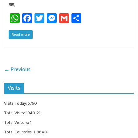
मात्र,
W
Fa
T
M
G
Sh
h
ce
wi
es
m
ar
at
b
tt
se
ail
e
Read more
sA
o
er
n
p
ok
ge
p
r
← Previous
Visits
Visits Today: 5760
Total Visits: 1949121
Total Visitors: 1
Total Countries: 1186481