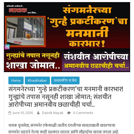
p
ok
ge
p
r
Home
Khaskhabar
प्रशासकीय कर्तव्य
संगमनेरच्या ‘गुन्हे प्रकटीकरण’चा मनमानी कारभार!
गुन्ह्यांचे तपास नसूनही शाखा जोमात; संशयीत
आरोपीच्या अमानवीय छळाचीही चर्चा..
June 10, 2026
Dainik Nayak
0 Comments
नायक वृत्तसेवा, संगमनेर एकेकाळी जातीय दंगलींच्या सावटाखाली वावरणार्‍या
संगमनेर शहराने गेल्या काही दशकांत शांतता आणि सौहार्दाचा वारसा जपला आहे.