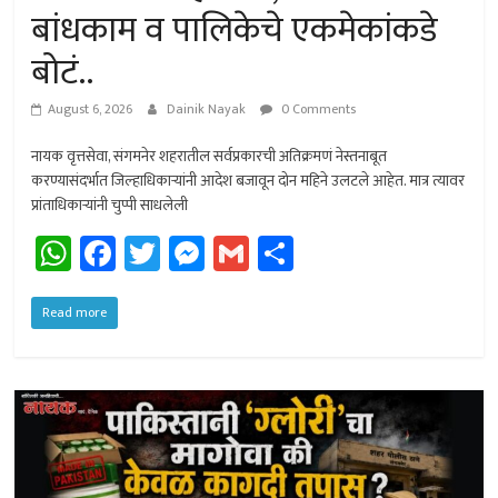
बांधकाम व पालिकेचे एकमेकांकडे
बोटं..
August 6, 2026
Dainik Nayak
0 Comments
नायक वृत्तसेवा, संगमनेर शहरातील सर्वप्रकारची अतिक्रमणं नेस्तनाबूत
करण्यासंदर्भात जिल्हाधिकार्‍यांनी आदेश बजावून दोन महिने उलटले आहेत. मात्र त्यावर
प्रांताधिकार्‍यांनी चुप्पी साधलेली
W
Fa
T
M
G
Sh
h
ce
wi
es
m
ar
at
b
tt
se
ail
e
Read more
sA
o
er
n
p
ok
ge
p
r