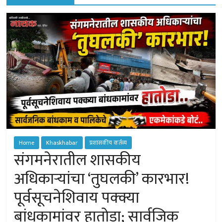
of
Sangamner
Home
Khaskhabar
प्रशासकीय कर्तव्य
संगमनेरातील शासकीय
अधिकार्‍यांचा ‘तुघलकी’ कारभार!
पूर्वसूचनेशिवाय पक्क्या
बांधकामांवर हातोडा; सार्वजिक