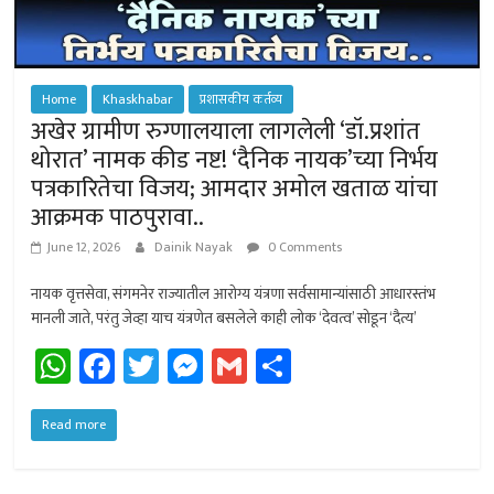
Home
Khaskhabar
प्रशासकीय कर्तव्य
अखेर ग्रामीण रुग्णालयाला लागलेली ‘डॉ.प्रशांत
थोरात’ नामक कीड नष्ट! ‘दैनिक नायक’च्या निर्भय
पत्रकारितेचा विजय; आमदार अमोल खताळ यांचा
आक्रमक पाठपुरावा..
June 12, 2026
Dainik Nayak
0 Comments
नायक वृत्तसेवा, संगमनेर राज्यातील आरोग्य यंत्रणा सर्वसामान्यांसाठी आधारस्तंभ
मानली जाते, परंतु जेव्हा याच यंत्रणेत बसलेले काही लोक ‘देवत्व’ सोडून ‘दैत्य’
W
Fa
T
M
G
Sh
h
ce
wi
es
m
ar
at
b
tt
se
ail
e
Read more
sA
o
er
n