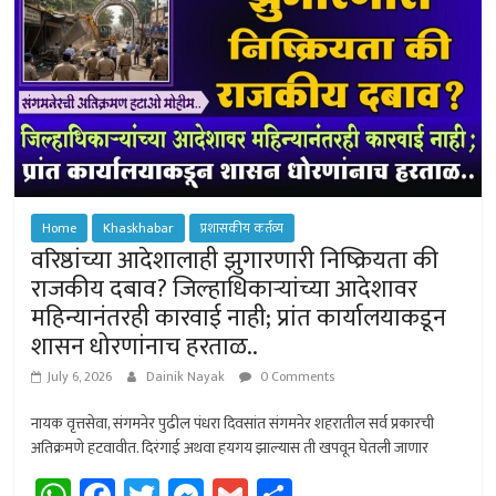
Home
Khaskhabar
प्रशासकीय कर्तव्य
वरिष्ठांच्या आदेशालाही झुगारणारी निष्क्रियता की
राजकीय दबाव? जिल्हाधिकार्‍यांच्या आदेशावर
महिन्यानंतरही कारवाई नाही; प्रांत कार्यालयाकडून
शासन धोरणांनाच हरताळ..
July 6, 2026
Dainik Nayak
0 Comments
नायक वृत्तसेवा, संगमनेर पुढील पंधरा दिवसांत संगमनेर शहरातील सर्व प्रकारची
अतिक्रमणे हटवावीत. दिरंगाई अथवा हयगय झाल्यास ती खपवून घेतली जाणार
W
Fa
T
M
G
Sh