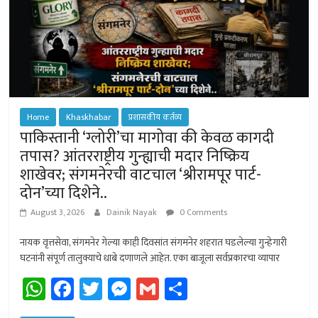
Home
Khaskhabar
प्रशासकीय कर्तव्य
पाकिस्तानी ‘ग्लोरी’चा मागोवा की केवळ कागदी
तपास? आंतरराष्ट्रीय गुन्ह्याची मदार निष्क्रिय
शाखेवर; संगमनेरची वाटचाल ‘श्रीरामपूर पार्ट-
दोन’च्या दिशेने..
August 3, 2026
Dainik Nayak
0 Comments
नायक वृत्तसेवा, संगमनेर गेल्या काही दिवसांत संगमनेर शहरात घडलेल्या गुन्हेगारी
घटनांनी संपूर्ण तालुक्याचे धाबे दणाणले आहेत. एका बाजूला सर्वप्रकारचा व्यापार
W
Fa
T
M
G
Sh
h
ce
wi
es
m
ar