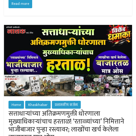
at
b
tt
se
ail
e
Read more
sA
o
er
n
p
ok
ge
p
r
Home
Khaskhabar
प्रशासकीय कर्तव्य
सत्ताधार्‍यांच्या अतिक्रमणमुक्ती धोरणाला
मुख्याधिकार्‍यांचाच हरताळ! ‘रताळ्यांच्या’ निमित्ताने
भाजीबाजार पुन्हा रस्त्यावर; लाखोंचा खर्च केलेला