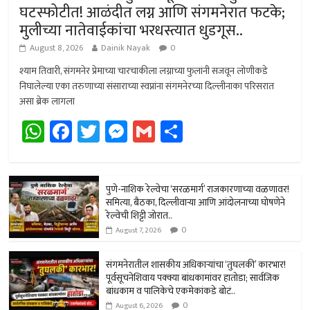
घटस्फोटीत! आळंदीत लग्न आणि संगमनेरात फटके;
मुलीच्या नातेवाईकांचा भरधस्त्यात धुडगूस..
August 8, 2026
Dainik Nayak
0
श्याम तिवारी, संगमनेर प्रेमाच्या चारचाकीला लग्नाच्या फुलांनी सजवून लोणीकडे
निघालेल्या एका तरुणाच्या संसाराच्या स्वप्नांना संगमनेरच्या दिल्लीनाका परिसरात
असा ब्रेक लागला
W
Fa
T
M
G
Sh
h
ce
wi
es
m
ar
at
b
tt
se
ail
e
sA
o
er
n
पुणे-नाशिक रेल्वेचा ‘सरळमार्ग’ राजकारणाच्या वळणावर!
समित्या, बैठका, दिल्लीवार्‍या आणि आंदोलनाच्या घोषणेने
p
ok
ge
रेल्वेची शिट्टी जोरात..
0
p
r
August 7, 2026
संगमनेरातील शासकीय अधिकार्‍यांचा ‘तुघलकी’ कारभार!
पूर्वसूचनेशिवाय पक्क्या बांधकामांवर हातोडा; सार्वजिक
बांधकाम व पालिकेचे एकमेकांकडे बोटं..
0
August 6, 2026