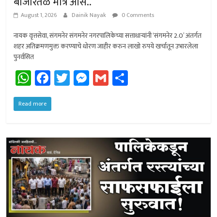
बाजारतळ मात्र ओस..
August 1, 2026
Dainik Nayak
0 Comments
नायक वृत्तसेवा, संगमनेर संगमनेर नगरपालिकेच्या सत्ताधार्‍यांनी ‘संगमनेर 2.0’ अंतर्गत
शहर अतिक्रमणमुक्त करण्याचे धोरण जाहीर करुन लाखो रुपये खर्चातून उभारलेला
पुनर्वसित
W
Fa
T
M
G
Sh
h
ce
wi
es
m
ar
at
b
tt
se
ail
e
Read more
sA
o
er
n
p
ok
ge
p
r