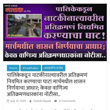
p
ok
ge
p
r
Home
Khaskhabar
प्रशासकीय कर्तव्य
पालिकेकडून नाटकीनाल्यावरील अतिक्रमणं
नियमित करण्याचा घाट! मार्चमधील शासन
निर्णयाचा आधार; केवळ वाणिज्य
अतिक्रमणधारकांना नोटीसा..
July 14, 2026
Dainik Nayak
0 Comments