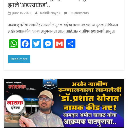
झाले ‘अंडरग्राऊंड’..
June 16, 2026
Dainik Nayak
0 Comments
नायक वृत्तसेवा, संगमनेर राज्यातील गुटखाबंदीचा फज्जा उडवणार्‍या गुटखा माफियांना
अखेर प्रशासकीय दणका अनुभवायला आला आहे. अन्न व औषध प्रशासनाचे आयुक्त
W
Fa
T
M
G
Sh
h
ce
wi
es
m
ar
at
b
tt
se
ail
e
Read more
sA
o
er
n
p
ok
ge
p
r