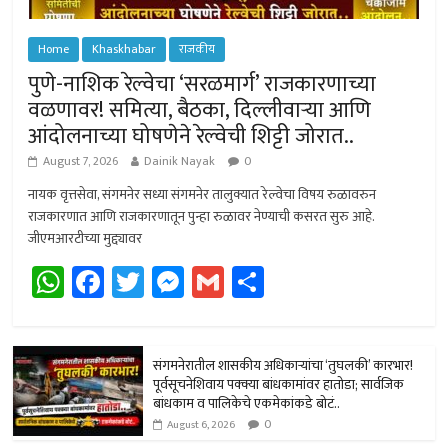
Home
Khaskhabar
राजकीय
पुणे-नाशिक रेल्वेचा ‘सरळमार्ग’ राजकारणाच्या
वळणावर! समित्या, बैठका, दिल्लीवार्‍या आणि
आंदोलनाच्या घोषणेने रेल्वेची शिट्टी जोरात..
August 7, 2026
Dainik Nayak
0
नायक वृत्तसेवा, संगमनेर सध्या संगमनेर तालुक्यात रेल्वेचा विषय रुळावरुन
राजकारणात आणि राजकारणातून पुन्हा रुळावर नेण्याची कसरत सुरु आहे.
जीएमआरटीच्या मुद्द्यावर
W
Fa
T
M
G
Sh
h
ce
wi
es
m
ar
at
b
tt
se
ail
e
sA
o
er
n
संगमनेरातील शासकीय अधिकार्‍यांचा ‘तुघलकी’ कारभार!
पूर्वसूचनेशिवाय पक्क्या बांधकामांवर हातोडा; सार्वजिक
p
ok
ge
बांधकाम व पालिकेचे एकमेकांकडे बोटं..
0
p
r
August 6, 2026