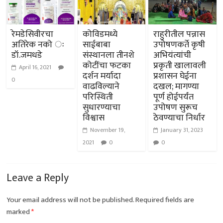
रेमडेसिवीरचा
कोविडमध्ये
राहुरीतील पन्नास
अतिरेक नको ः
साईबाबा
उपोषणकर्ते कृषी
डॉ.जमधडे
संस्थानला तीनशे
अभियंत्यांची
कोटींचा फटका
प्रकृती खालावली
April 16, 2021
दर्शन मर्यादा
प्रशासन घेईना
0
वाढविल्याने
दखल; मागण्या
परिस्थिती
पूर्ण होईपर्यंत
सुधारण्याचा
उपोषण सुरूच
विश्वास
ठेवण्याचा निर्धार
November 19,
January 31, 2023
2021
0
0
Leave a Reply
Your email address will not be published.
Required fields are
marked
*