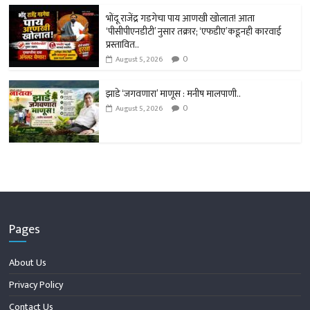
भोंदू राजेंद्र गडगेचा पाय आणखी खोलात! आता
‘पीसीपीएनडीटी’ नुसार तक्रार; ‘एफडीए’कडूनही कारवाई
प्रस्तावित..
0
August 5, 2026
झाडे ‘जगवणारा’ माणूस : मनीष मालपाणी..
0
August 5, 2026
Pages
About Us
Privacy Policy
Contact Us