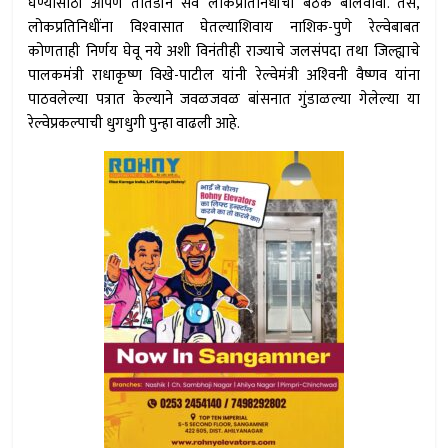
घेण्यासाठी आपण तातडीने सर्व लोकप्रतिनिधींची बैठक बोलवावी. तसे,
लोकप्रतिनिधींना विश्‍वासात घेतल्याशिवाय नाशिक-पुणे रेल्वेबाबत
कोणताही निर्णय घेवू नये अशी विनंतीही राज्याचे जलसंपदा तथा जिल्ह्याचे
पालकमंत्री राधाकृष्ण विखे-पाटील यांनी रेल्वेमंत्री अश्‍विनी वैष्णव यांना
पाठवलेल्या पत्रात केल्याने जवळजवळ बांसनात गुंडाळल्या गेलेल्या या
रेल्वेप्रकल्पाची धुगधुगी पुन्हा वाढली आहे.