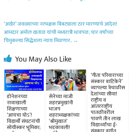
p
r
‘अखेर’ जवळ्याच्या नरभक्षक बिबट्याला ठार मारण्याचे आदेश!
आमदार अमोल खताळ यांची मध्यरात्री धावपळ; चार वर्षांच्या
चिमुकल्या सिद्धेशला न्याय मिळणार..
→
You May Also Like
‘गीता परिवाराच्या
संस्कार वाटिकेने’
व्यापल्या त्रेचाळीस
देशांच्या सीमा!
डोनेशनच्या
सेनेच्या माजी
राष्ट्रीय व
नावाखाली
शहरप्रमुखांनी
आंतरराष्ट्रीय
शिक्षणाच्या
भाजप
पातळीवरील
‘आयचा घोऽ’!
शहराध्यक्षकांच्या
पावणे तीन लाख
विद्यार्थी संघटनांची
‘श्रीमुखात’
विद्यार्थ्यांचा ई-
सोयीस्कर भूमिका;
भडकावली!
संस्कार वर्गात