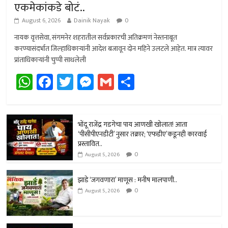
एकमेकांकडे बोटं..
August 6, 2026
Dainik Nayak
0
नायक वृत्तसेवा, संगमनेर शहरातील सर्वप्रकारची अतिक्रमणं नेस्तनाबूत
करण्यासंदर्भात जिल्हाधिकार्‍यांनी आदेश बजावून दोन महिने उलटले आहेत. मात्र त्यावर
प्रांताधिकार्‍यांनी चुप्पी साधलेली
W
Fa
T
M
G
Sh
h
ce
wi
es
m
ar
at
b
tt
se
ail
e
sA
o
er
n
भोंदू राजेंद्र गडगेचा पाय आणखी खोलात! आता
‘पीसीपीएनडीटी’ नुसार तक्रार; ‘एफडीए’कडूनही कारवाई
p
ok
ge
प्रस्तावित..
0
p
r
August 5, 2026
झाडे ‘जगवणारा’ माणूस : मनीष मालपाणी..
0
August 5, 2026