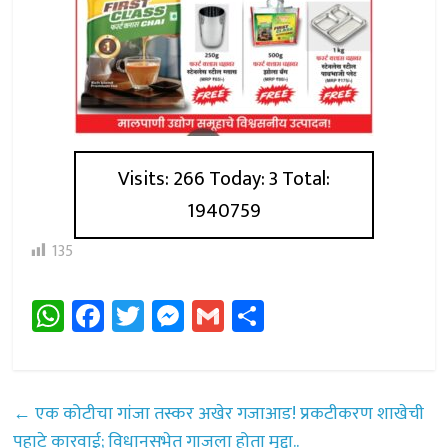
Visits: 266 Today: 3 Total:
1940759
135
W
Fa
T
M
G
Sh
h
ce
wi
es
m
ar
at
b
tt
se
ail
e
sA
o
er
n
←
एक कोटीचा गांजा तस्कर अखेर गजाआड! प्रकटीकरण शाखेची
p
ok
ge
पहाटे कारवाई; विधानसभेत गाजला होता मुद्दा..