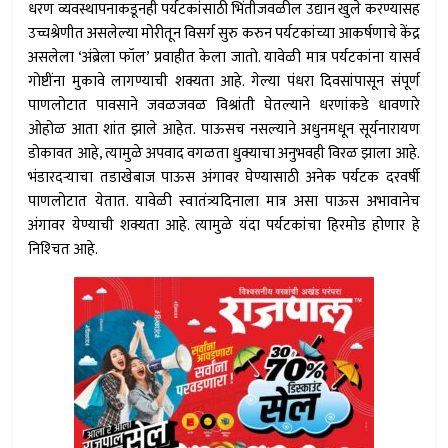
धरण व्यवस्थापनाकडूनही पर्यटकांसाठी भिंतीजवळील उद्यान खुले करण्यासह
उच्चश्रेणीत असलेल्या मोरीतून विसर्ग सुरु करुन पर्यटकांच्या आकर्षणाचे केंद्र
असलेला ‘अंब्रेला फॉल’ प्रवाहीत केला जातो. यावेळी मात्र पर्यटकांना यासर्व
गोष्टींना मुकावे लागण्याची शक्यता आहे. गेल्या पंधरा दिवसांपासून संपूर्ण
पाणलोटात पावसाने जवळजवळ विश्रांती घेतल्याने धरणांकडे धावणारे
ओहोळ आता शांत झाले आहेत. पाऊसच नसल्याने अधुनमधून सूर्यनारायण
डोकावत आहे, त्यामुळे अपवाद वगळता धुक्याचा अनुभवही विरळ झाला आहे.
भंडारदर्‍याचा तडाखेबाज पाऊस अंगावर घेण्यासाठी अनेक पर्यटक दरवर्षी
पाणलोटात येतात. यावेळी स्वातंत्र्यदिनाला मात्र असा पाऊस अभावानेच
अंगावर येण्याची शक्यता आहे. त्यामुळे यंदा पर्यटकांचा हिरमोड होणार हे
निश्‍चित आहे.