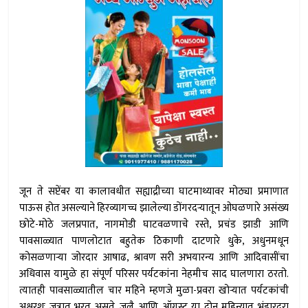
जून ते सप्टेंबर या कालावधीत सह्याद्रीच्या घाटमाथ्यावर मोठ्या प्रमाणात
पाऊस होत असल्याने हिरव्यागच्च झालेल्या डोंगरदर्‍यातून ओघळणारे असंख्य
छोटे-मोठे जलप्रपात, नागमोडी घाटवळणाचे रस्ते, प्रचंड झाडी आणि
पावसाळ्यात पाणलोटात बहुतेक ठिकाणी दाटणारे धुके, अधुनमधून
कोसळणार्‍या जोरदार आषाढ, श्रावण सरी अभयारन्य आणि आदिवासींचा
अधिवास यामुळे हा संपूर्ण परिसर पर्यटकांना नेहमीच साद घालणारा ठरतो.
त्यातही पावसाळ्यातील चार महिने म्हणजे मुळा-प्रवरा खोर्‍यात पर्यटकांची
अक्षरशः जत्रात भरत असते. जुलै आणि ऑगस्ट या दोन महिन्यात भंडारदरा