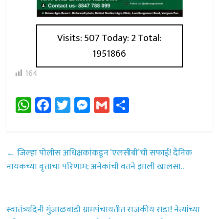
Visits: 507 Today: 2 Total:
1951866
164
W
Fa
T
M
G
Sh
h
ce
wi
es
m
ar
at
b
tt
se
ail
e
sA
o
er
n
←
जिल्हा पोलीस अधिक्षकांकडून ‘एलसीबी’ची सफाई! दैनिक
p
ok
ge
नायकच्या वृत्ताचा परिणाम; अनेकांची वतने झाली खालसा..
p
r
स्वातंत्र्यदिनी गुंजाळवाडी ग्रामपंचायतीत राजकीय राडा! नेत्यांच्या