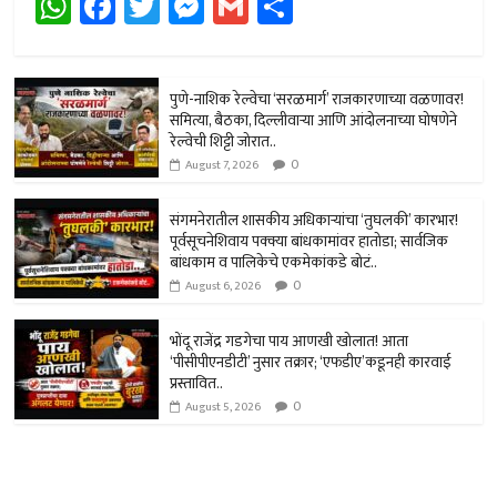
W
Fa
T
M
G
Sh
h
ce
wi
es
m
ar
at
b
tt
se
ail
e
sA
o
er
n
पुणे-नाशिक रेल्वेचा ‘सरळमार्ग’ राजकारणाच्या वळणावर!
समित्या, बैठका, दिल्लीवार्‍या आणि आंदोलनाच्या घोषणेने
p
ok
ge
रेल्वेची शिट्टी जोरात..
0
p
r
August 7, 2026
संगमनेरातील शासकीय अधिकार्‍यांचा ‘तुघलकी’ कारभार!
पूर्वसूचनेशिवाय पक्क्या बांधकामांवर हातोडा; सार्वजिक
बांधकाम व पालिकेचे एकमेकांकडे बोटं..
0
August 6, 2026
भोंदू राजेंद्र गडगेचा पाय आणखी खोलात! आता
‘पीसीपीएनडीटी’ नुसार तक्रार; ‘एफडीए’कडूनही कारवाई
प्रस्तावित..
0
August 5, 2026