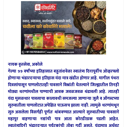
नायक वृत्तसेवा, अकोले
गेल्या 99 वर्षांच्या इतिहासात बहुतांशवेळा स्वातंत्र्य दिनापूर्वीच ओव्हरफ्लो
होणार्‍या भंडारदर्‍याचा इतिहास यंदा मात्र खंडीत होणार आहे. मागील पंधरा
दिवसांपासून पाणलोटातही पावसाने विश्रांती घेतल्याने जिल्ह्यातील तिनही
मोठ्या धरणांमधील पाण्याची आवक जवळजवळ थंडावली आहे. त्यातही
यंदा मुसळधार पावसाचा कालावधी समजल्या जाणार्‍या जुलै व ऑगस्टच्या
सुरुवातीला पाणलोटात अपेक्षित पाऊसच झाला नाही. त्यामुळे धरणांमधून
सुरु असलेला विसर्गही पूर्णतः थांबवण्यात आल्याने सुरुवातीच्या पावसाने
महापूर वाहणार्‍या नद्यांची पात्र आता कोरडीठाक पडली आहेत.
स्वातंत्र्यदिनी भंडारदर्‍यात पर्यटकांची तोबा गर्दी असते. यंदामात्र अर्धवट