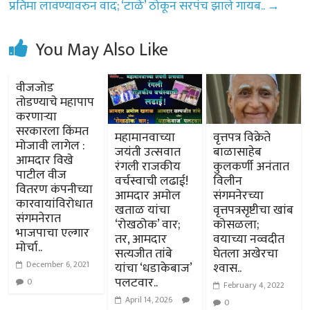
प्रतिमा लावण्यावरुन वाद; ‘टाळे’ ठोकून सरपंच झाले गायब..
→
You May Also Like
वीजजोड
तोडण्याचे महापाप
करणार्‍या
सरकारला किंमत
महामानवाच्या
वृत्तपत्र विक्रेते
मोजावी लागेल :
जयंती उत्सवात
बाळासाहेब
आमदार विखे
रंगली राजकीय
कुलकर्णी अनंतात
पाटील वीज
वर्चस्वाची लढाई!
विलीन
वितरण कंपनीच्या
आमदार अमोल
संगमनेरच्या
कारवायांविरोधात
खताळ यांचा
वृत्तपत्रसृष्टीचा खांब
संगमनेरात
‘रोखठोक’ वार;
कोसळला;
भाजपाचा एल्गार
तर, आमदार
वयाच्या नव्वदीत
मोर्चा..
सत्यजीत तांबे
घेतला अखेरचा
December 6, 2021
यांचा ‘धडाकेबाज’
श्‍वास..
पलटवार..
0
February 4, 2022
April 14, 2026
0