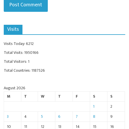
Visits
Visits Today: 6212
Total Visits: 1950166
Total Visitors: 1
Total Countries: 1187526
August 2026
M
T
W
T
F
S
S
1
2
3
4
5
6
7
8
9
10
11
12
13
14
15
16