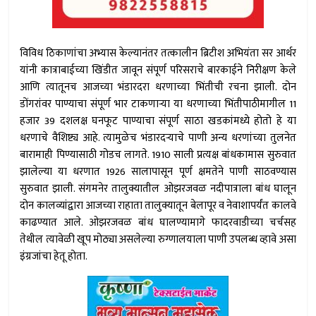
विविध ठिकाणांचा अभ्यास केल्यानंतर तत्कालीन ब्रिटीश अभियंता सर आर्थर
यांनी कात्राबाईच्या खिंडीत जावून संपूर्ण परिसराचे बारकाईने निरीक्षण केले
आणि त्यातूनच आजच्या भंडारदरा धरणाच्या भिंतीची रचना झाली. दोन
डोंगरांवर पाण्याचा संपूर्ण भार टाकणार्‍या या धरणाच्या भिंतीपाठीमागील 11
हजार 39 दशलक्ष घनफूट पाण्याचा संपूर्ण साठा खडकांमध्ये होतो हे या
धरणाचे वैशिष्ट्य आहे. त्यामुळेच भंडारदर्‍याचे पाणी अन्य धरणांच्या तुलनेत
बारामाही पिण्यासाठी गोडच लागते. 1910 साली प्रत्यक्ष बांधकामास सुरुवात
झालेल्या या धरणात 1926 सालापासून पूर्ण क्षमतेने पाणी साठवण्यास
सुरुवात झाली. संगमनेर तालुक्यातील ओझरजवळ नदीपात्राला बांध घालून
दोन कालव्यांद्वारा आजच्या राहाता तालुक्यातून बेलापूर व नेवाशापर्यंत कालवे
काढण्यात आले. ओझरजवळ बांध घालण्यामागे फादरवाडीच्या चर्चसह
तेथील त्यावेळी खूप मोठ्या असलेल्या रुग्णालयाला पाणी उपलब्ध व्हावे असा
इंग्रजांचा हेतू होता.