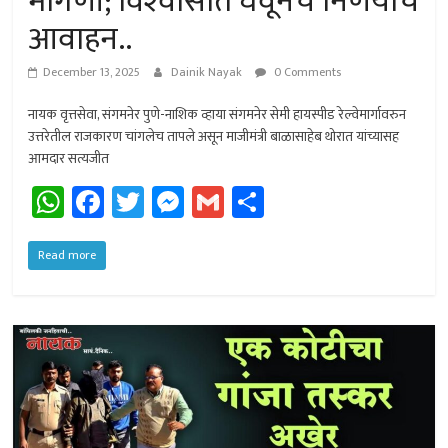
मागणी; विश्‍वासात घेवूनच निर्णयाचे
आवाहन..
December 13, 2025
Dainik Nayak
0 Comments
नायक वृत्तसेवा, संगमनेर पुणे-नाशिक व्हाया संगमनेर सेमी हायस्पीड रेल्वेमार्गावरुन
उत्तरेतील राजकारण चांगलेच तापले असून माजीमंत्री बाळासाहेब थोरात यांच्यासह
आमदार सत्यजीत
W
Fa
T
M
G
Sh
h
ce
wi
es
m
ar
at
b
tt
se
ail
e
Read more
sA
o
er
n
p
ok
ge
p
r