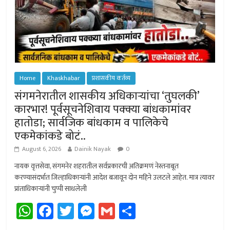
Home
Khaskhabar
प्रशासकीय कर्तव्य
संगमनेरातील शासकीय अधिकार्‍यांचा ‘तुघलकी’
कारभार! पूर्वसूचनेशिवाय पक्क्या बांधकामांवर
हातोडा; सार्वजिक बांधकाम व पालिकेचे
एकमेकांकडे बोटं..
August 6, 2026
Dainik Nayak
0
नायक वृत्तसेवा, संगमनेर शहरातील सर्वप्रकारची अतिक्रमणं नेस्तनाबूत
करण्यासंदर्भात जिल्हाधिकार्‍यांनी आदेश बजावून दोन महिने उलटले आहेत. मात्र त्यावर
प्रांताधिकार्‍यांनी चुप्पी साधलेली
W
Fa
T
M
G
Sh
h
ce
wi
es
m
ar