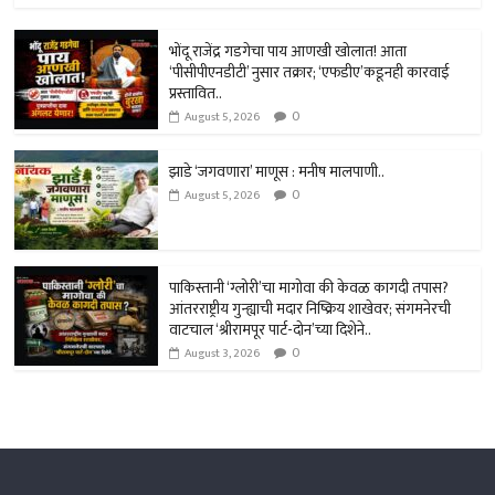
at
b
tt
se
ail
e
sA
o
er
n
भोंदू राजेंद्र गडगेचा पाय आणखी खोलात! आता
‘पीसीपीएनडीटी’ नुसार तक्रार; ‘एफडीए’कडूनही कारवाई
p
ok
ge
प्रस्तावित..
0
p
r
August 5, 2026
झाडे ‘जगवणारा’ माणूस : मनीष मालपाणी..
0
August 5, 2026
पाकिस्तानी ‘ग्लोरी’चा मागोवा की केवळ कागदी तपास?
आंतरराष्ट्रीय गुन्ह्याची मदार निष्क्रिय शाखेवर; संगमनेरची
वाटचाल ‘श्रीरामपूर पार्ट-दोन’च्या दिशेने..
0
August 3, 2026