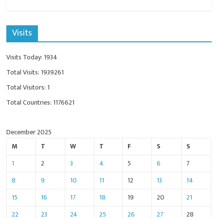
sA
o
er
n
p
ok
ge
Visits
p
r
Visits Today: 1934
Total Visits: 1939261
Total Visitors: 1
Total Countries: 1176621
December 2025
M
T
W
T
F
S
S
1
2
3
4
5
6
7
8
9
10
11
12
13
14
15
16
17
18
19
20
21
22
23
24
25
26
27
28