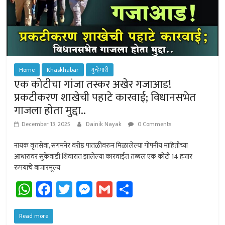
Home
Khaskhabar
गुन्हेगारी
एक कोटीचा गांजा तस्कर अखेर गजाआड!
प्रकटीकरण शाखेची पहाटे कारवाई; विधानसभेत
गाजला होता मुद्दा..
December 13, 2025
Dainik Nayak
0 Comments
नायक वृत्तसेवा, संगमनेर वरीष्ठ पातळीवरुन मिळालेल्या गोपनीय माहितीच्या
आधारावर सुकेवाडी शिवारात झालेल्या कारवाईत तब्बल एक कोटी 14 हजार
रुपयांचे बाजारमूल्य
W
Fa
T
M
G
Sh
h
ce
wi
es
m
ar
at
b
tt
se
ail
e
Read more